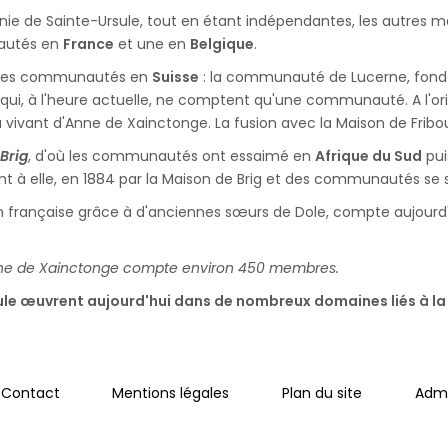
e de Sainte-Ursule, tout en étant indépendantes, les autres mai
nautés en
France
et une en
Belgique
.
 des communautés en
Suisse
: la communauté de Lucerne, fondée
qui, à l'heure actuelle, ne comptent qu'une communauté. A l'orig
vivant d'Anne de Xainctonge. La fusion avec la Maison de Fribou
Brig
, d'où les communautés ont essaimé en
Afrique du Sud
pui
t à elle, en 1884 par la Maison de Brig et des communautés se
ion française grâce à d'anciennes sœurs de Dole, compte aujo
Anne de Xainctonge compte environ 450 membres.
sule œuvrent aujourd'hui dans de nombreux domaines liés à la 
Contact
Mentions légales
Plan du site
Admi