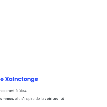
de Xainctonge
onsacrant à Dieu.
s femmes
, elle s'inspire de la
spiritualité